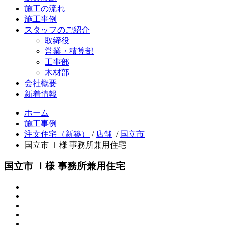
施工の流れ
施工事例
スタッフのご紹介
取締役
営業・積算部
工事部
木材部
会社概要
新着情報
ホーム
施工事例
注文住宅（新築）
/
店舗
/
国立市
国立市 Ｉ様 事務所兼用住宅
国立市 Ｉ様 事務所兼用住宅