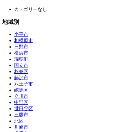
カテゴリーなし
地域別
小平市
相模原市
日野市
横浜市
瑞穂町
国立市
杉並区
藤沢市
八王子市
練馬区
立川市
中野区
世田谷区
三鷹市
北区
川崎市