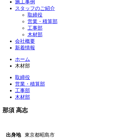
施工事例
スタッフのご紹介
取締役
営業・積算部
工事部
木材部
会社概要
新着情報
ホーム
木材部
取締役
営業・積算部
工事部
木材部
那須 高志
出身地
東京都昭島市