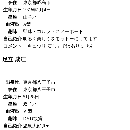
在住
東京都昭島市
生年月日
1973年1月4日
星座
山羊座
血液型
A型
趣味
野球・ゴルフ・スノーボード
自己紹介
明るく楽しくをモットーにしてます
コメント
「キュウリ 安し」ではありません
足立 成江
出身地
東京都八王子市
在住
東京都八王子市
生年月日
5月28日
星座
双子座
血液型
Ａ型
趣味
DVD観賞
自己紹介
温泉大好き♥