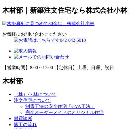
木材部｜新築注文住宅なら株式会社小林
お気軽にお問い合わせください
【営業時間】8:00～17:00 【定休日】土曜、日曜、祝日
木材部
（株）小 林について
注文住宅について
制震工法の安全住宅「GVA工法」
完全オーダーメイドのオリジナル住宅
耐震診断
施工の流れ