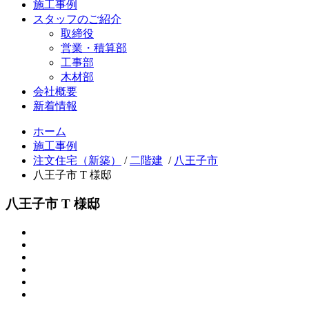
施工事例
スタッフのご紹介
取締役
営業・積算部
工事部
木材部
会社概要
新着情報
ホーム
施工事例
注文住宅（新築）
/
二階建
/
八王子市
八王子市 T 様邸
八王子市 T 様邸