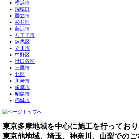
横浜市
瑞穂町
国立市
杉並区
藤沢市
八王子市
練馬区
立川市
中野区
世田谷区
三鷹市
北区
川崎市
多摩市
昭島市
稲城市
東京多摩地域を中心に施工を行っており
東京他地域、埼玉、神奈川、山梨でのご