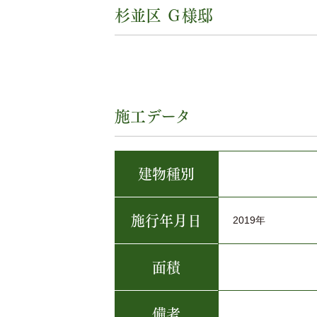
杉並区 Ｇ様邸
施工データ
建物種別
施行年月日
2019年
面積
備考