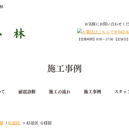
林
お気軽にお問い合わせく
【営業時間】8:00～17:00 【定
施工事例
いて
耐震診断
施工の流れ
施工事例
スタッ
屋
/
杉並区
杉並区 Ｇ様邸