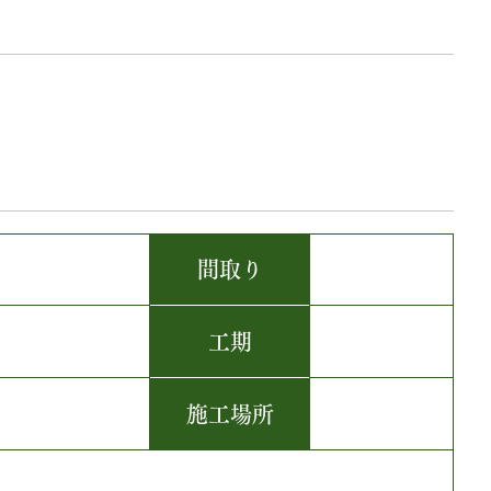
間取り
工期
施工場所